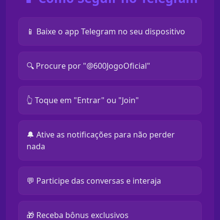
📱 Baixe o app Telegram no seu dispositivo
🔍 Procure por "@600JogoOficial"
👆 Toque em "Entrar" ou "Join"
🔔 Ative as notificações para não perder
nada
💬 Participe das conversas e interaja
🎁 Receba bônus exclusivos