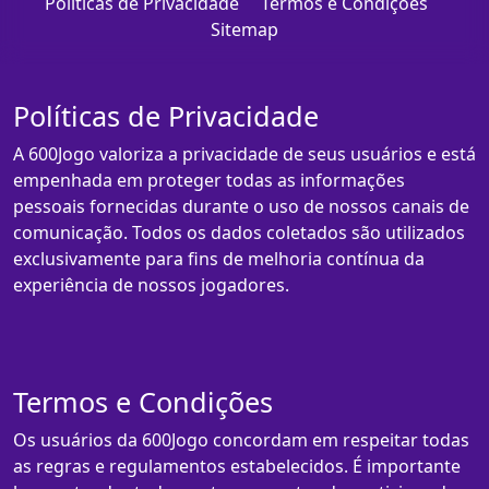
Políticas de Privacidade
Termos e Condições
Sitemap
Políticas de Privacidade
A 600Jogo valoriza a privacidade de seus usuários e está
empenhada em proteger todas as informações
pessoais fornecidas durante o uso de nossos canais de
comunicação. Todos os dados coletados são utilizados
exclusivamente para fins de melhoria contínua da
experiência de nossos jogadores.
Termos e Condições
Os usuários da 600Jogo concordam em respeitar todas
as regras e regulamentos estabelecidos. É importante