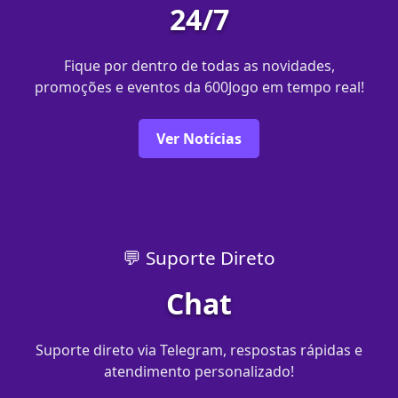
24/7
Fique por dentro de todas as novidades,
promoções e eventos da 600Jogo em tempo real!
Ver Notícias
💬 Suporte Direto
Chat
Suporte direto via Telegram, respostas rápidas e
atendimento personalizado!