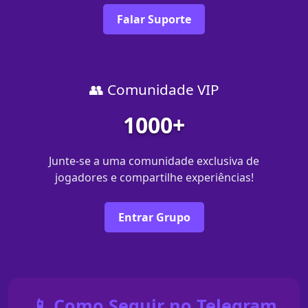
Falar Suporte
👥 Comunidade VIP
1000+
Junte-se a uma comunidade exclusiva de
jogadores e compartilhe experiências!
Entrar Grupo
📱 Como Seguir no Telegram