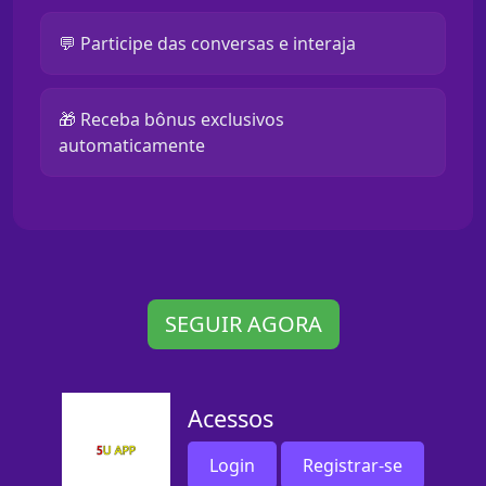
💬 Participe das conversas e interaja
🎁 Receba bônus exclusivos
automaticamente
SEGUIR AGORA
Acessos
Login
Registrar-se