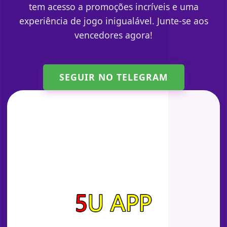
tem acesso a promoções incríveis e uma
experiência de jogo inigualável. Junte-se aos
vencedores agora!
SEGUIR NO TELEGRAM