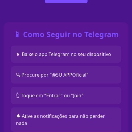
📱 Como Seguir no Telegram
📱 Baixe o app Telegram no seu dispositivo
🔍 Procure por "@5U APPOficial"
👆 Toque em "Entrar" ou "Join"
🔔 Ative as notificações para não perder
nada