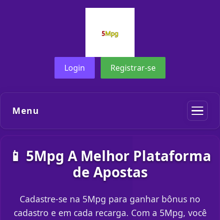
Login
Registrar-se
Menu
📱 5Mpg A Melhor Plataforma
de Apostas
Cadastre-se na 5Mpg para ganhar bônus no
cadastro e em cada recarga. Com a 5Mpg, você