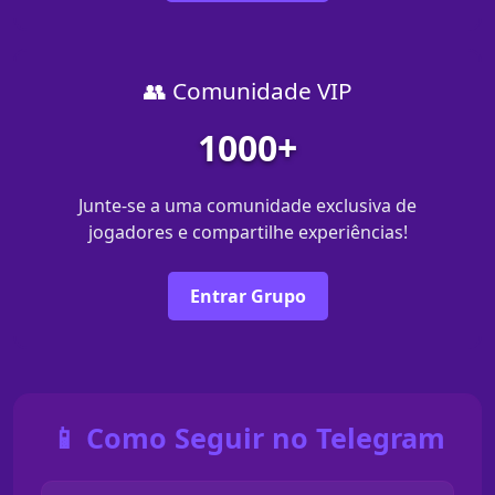
👥 Comunidade VIP
1000+
Junte-se a uma comunidade exclusiva de
jogadores e compartilhe experiências!
Entrar Grupo
📱 Como Seguir no Telegram