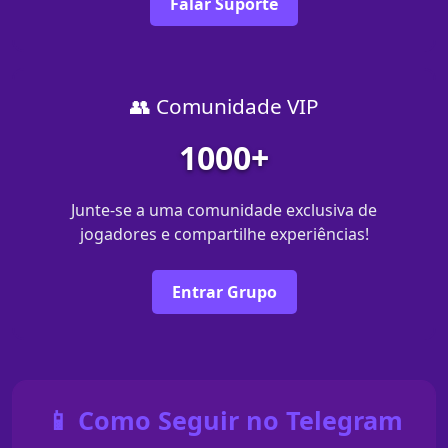
Falar Suporte
👥 Comunidade VIP
1000+
Junte-se a uma comunidade exclusiva de
jogadores e compartilhe experiências!
Entrar Grupo
📱 Como Seguir no Telegram