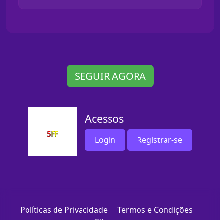
SEGUIR AGORA
Acessos
Login
Registrar-se
Políticas de Privacidade
Termos e Condições