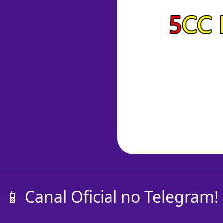
📱 Canal Oficial no Telegram!