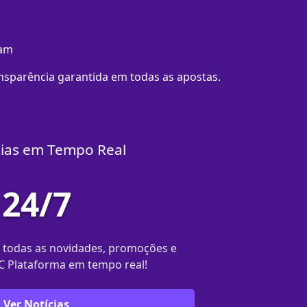
ram
nsparência garantida em todas as apostas.
cias em Tempo Real
24/7
e todas as novidades, promoções e
C Plataforma em tempo real!
Ver Notícias