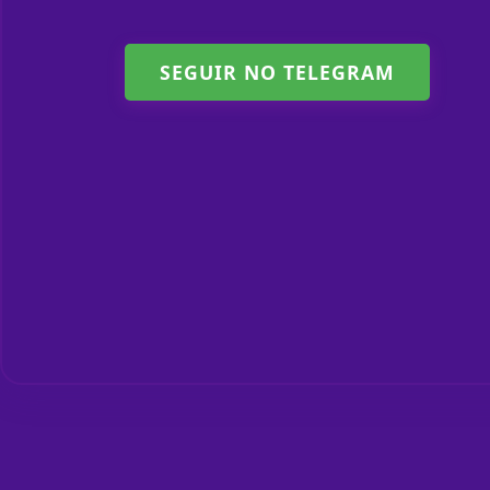
SEGUIR NO TELEGRAM