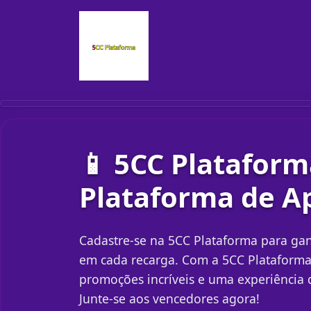
📱 5CC Platafor
Plataforma de A
Cadastre-se na 5CC Plataforma para ga
em cada recarga. Com a 5CC Plataforma
promoções incríveis e uma experiência d
Junte-se aos vencedores agora!