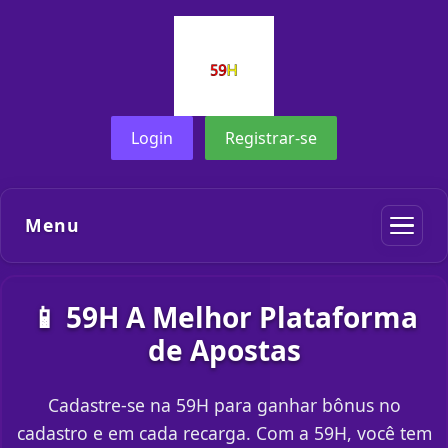
Login
Registrar-se
Menu
📱 59H A Melhor Plataforma
de Apostas
Cadastre-se na 59H para ganhar bônus no
cadastro e em cada recarga. Com a 59H, você tem