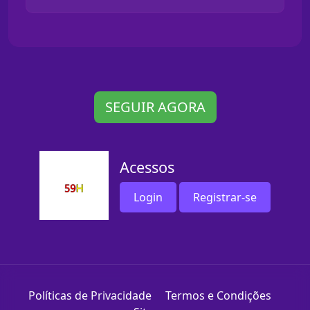
SEGUIR AGORA
Acessos
Login
Registrar-se
Políticas de Privacidade
Termos e Condições