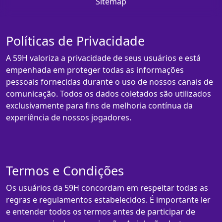
Sitemap
Políticas de Privacidade
A 59H valoriza a privacidade de seus usuários e está
empenhada em proteger todas as informações
pessoais fornecidas durante o uso de nossos canais de
comunicação. Todos os dados coletados são utilizados
exclusivamente para fins de melhoria contínua da
experiência de nossos jogadores.
Termos e Condições
Os usuários da 59H concordam em respeitar todas as
regras e regulamentos estabelecidos. É importante ler
e entender todos os termos antes de participar de