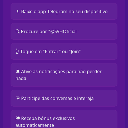
📱 Baixe o app Telegram no seu dispositivo
🔍 Procure por "@59HOficial"
👆 Toque em "Entrar" ou "Join"
🔔 Ative as notificações para não perder
nada
💬 Participe das conversas e interaja
🎁 Receba bônus exclusivos
automaticamente