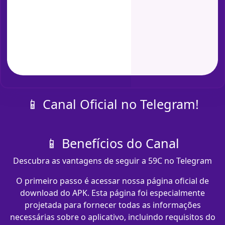
📱 Canal Oficial no Telegram!
📱 Benefícios do Canal
Descubra as vantagens de seguir a 59C no Telegram
O primeiro passo é acessar nossa página oficial de
download do APK. Esta página foi especialmente
projetada para fornecer todas as informações
necessárias sobre o aplicativo, incluindo requisitos do