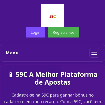
Login
Registrar-se
Menu
📱 59C A Melhor Plataforma
de Apostas
Cadastre-se na 59C para ganhar bônus no
cadastro e em cada recarga. Com a 59C, você tem