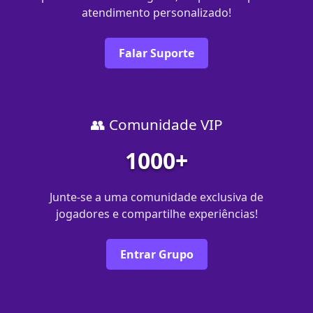
atendimento personalizado!
Falar Suporte
👥 Comunidade VIP
1000+
Junte-se a uma comunidade exclusiva de
jogadores e compartilhe experiências!
Entrar Grupo