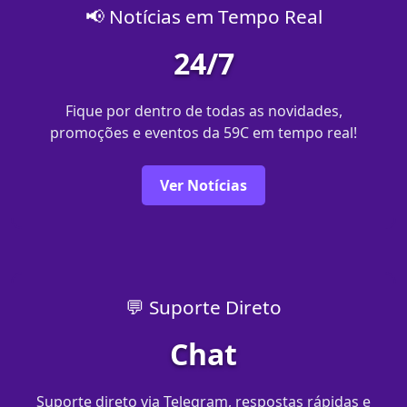
📢 Notícias em Tempo Real
24/7
Fique por dentro de todas as novidades,
promoções e eventos da 59C em tempo real!
Ver Notícias
💬 Suporte Direto
Chat
Suporte direto via Telegram, respostas rápidas e