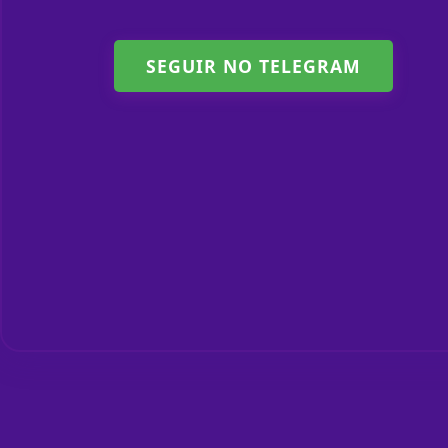
SEGUIR NO TELEGRAM