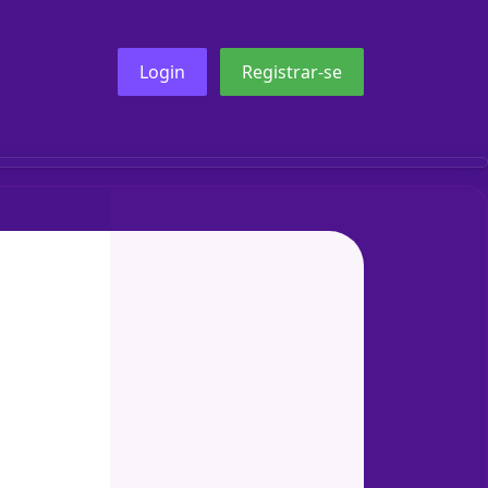
Login
Registrar-se