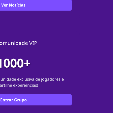
Ver Notícias
Comunidade VIP
1000+
unidade exclusiva de jogadores e
rtilhe experiências!
Entrar Grupo