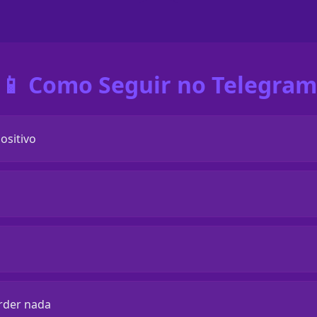
📱 Como Seguir no Telegram
ositivo
erder nada