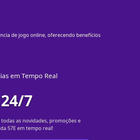
cia de jogo online, oferecendo benefícios
cias em Tempo Real
24/7
e todas as novidades, promoções e
 da 57E em tempo real!