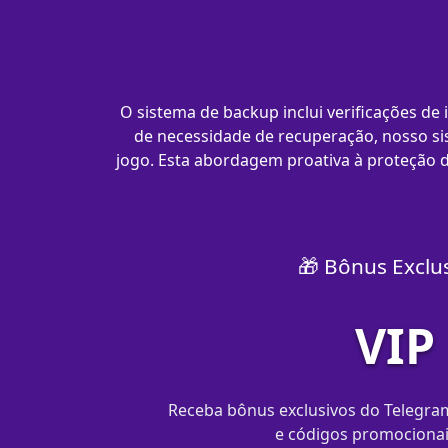
O sistema de backup inclui verificações d
de necessidade de recuperação, nosso s
jogo. Esta abordagem proativa à proteção 
🎁 Bônus Exclu
VIP
Receba bônus exclusivos do Telegra
e códigos promocionai