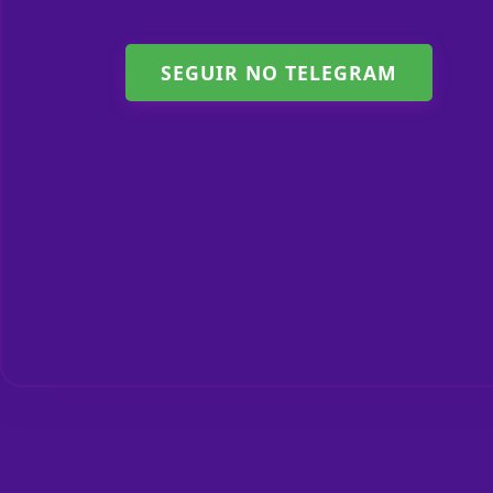
SEGUIR NO TELEGRAM