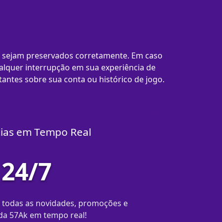
s sejam preservados corretamente. Em caso
lquer interrupção em sua experiência de
ntes sobre sua conta ou histórico de jogo.
cias em Tempo Real
24/7
e todas as novidades, promoções e
da 57Ak em tempo real!