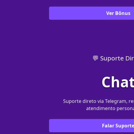
Ver Bônus
💬 Suporte Di
Cha
Suporte direto via Telegram, r
atendimento persona
Falar Suport