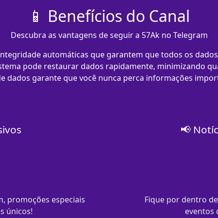
📱 Benefícios do Canal
Descubra as vantagens de seguir a 57Ak no Telegram
e integridade automáticas que garantem que todos os dado
istema pode restaurar dados rapidamente, minimizando qua
de dados garante que você nunca perca informações importa
sivos
📢 Notí
m, promoções especiais
Fique por dentro d
s únicos!
eventos 