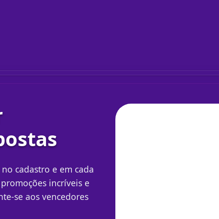
r
postas
 no cadastro e em cada
 promoções incríveis e
unte-se aos vencedores