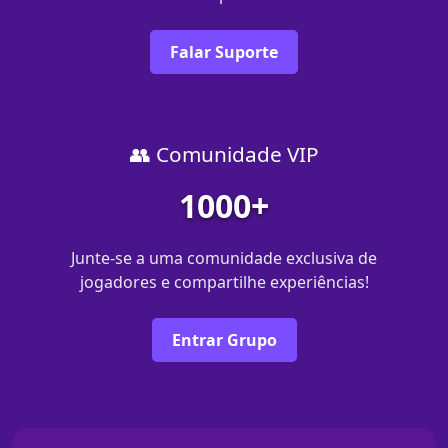
Falar Suporte
👥 Comunidade VIP
1000+
Junte-se a uma comunidade exclusiva de
jogadores e compartilhe experiências!
Entrar Grupo