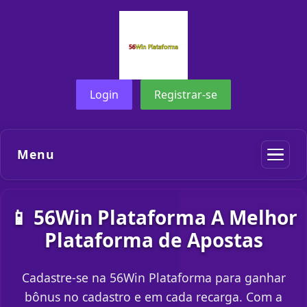
Login
Registrar-se
Menu
📱 56Win Plataforma A Melhor
Plataforma de Apostas
Cadastre-se na 56Win Plataforma para ganhar
bônus no cadastro e em cada recarga. Com a