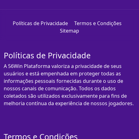
Políticas de Privacidade
Termos e Condições
Sitemap
Políticas de Privacidade
A 56Win Plataforma valoriza a privacidade de seus
usuários e está empenhada em proteger todas as
informações pessoais fornecidas durante o uso de
nossos canais de comunicação. Todos os dados
coletados são utilizados exclusivamente para fins de
melhoria contínua da experiência de nossos jogadores.
Termos e Condições