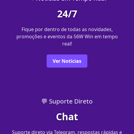
24/7
Fique por dentro de todas as novidades,
promoções e eventos da 56W Win em tempo
real!
Ver Notícias
💬 Suporte Direto
Chat
Suporte direto via Telegram, respostas rápidas e