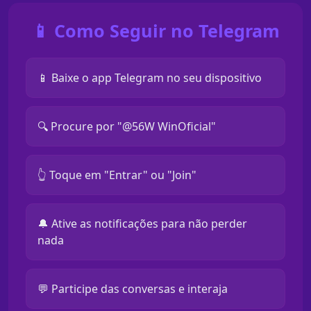
📱 Como Seguir no Telegram
📱 Baixe o app Telegram no seu dispositivo
🔍 Procure por "@56W WinOficial"
👆 Toque em "Entrar" ou "Join"
🔔 Ative as notificações para não perder
nada
💬 Participe das conversas e interaja