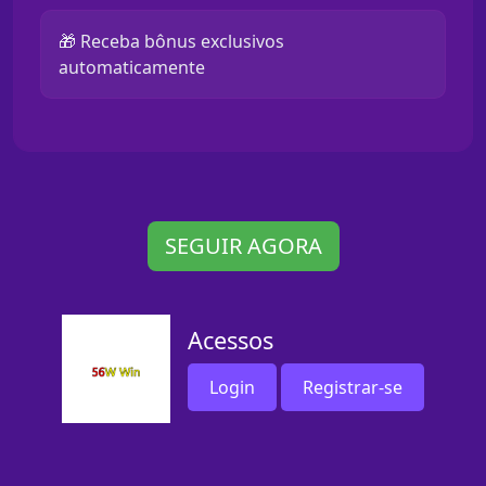
🎁 Receba bônus exclusivos
automaticamente
SEGUIR AGORA
Acessos
Login
Registrar-se