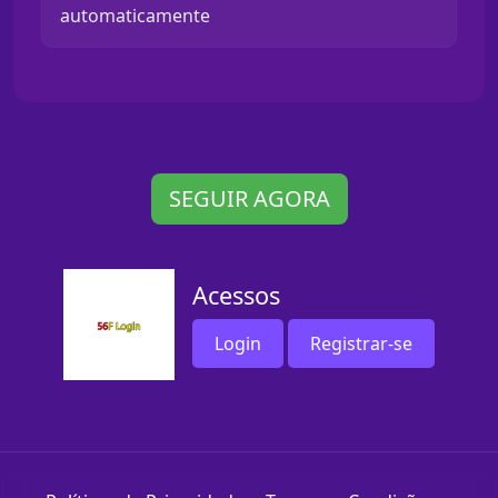
automaticamente
SEGUIR AGORA
Acessos
Login
Registrar-se