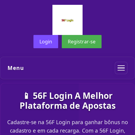
Login
Registrar-se
Menu
📱 56F Login A Melhor
Plataforma de Apostas
Cadastre-se na 56F Login para ganhar bônus no
cadastro e em cada recarga. Com a 56F Login,