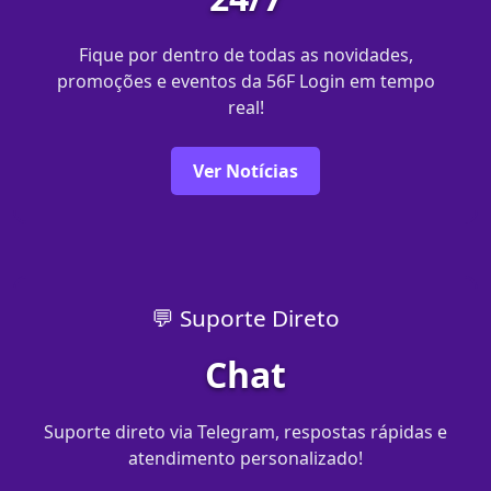
Fique por dentro de todas as novidades,
promoções e eventos da 56F Login em tempo
real!
Ver Notícias
💬 Suporte Direto
Chat
Suporte direto via Telegram, respostas rápidas e
atendimento personalizado!