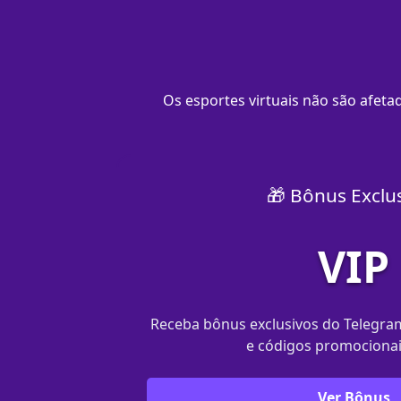
Os esportes virtuais não são afeta
🎁 Bônus Exclu
VIP
Receba bônus exclusivos do Telegra
e códigos promocionai
Ver Bônus