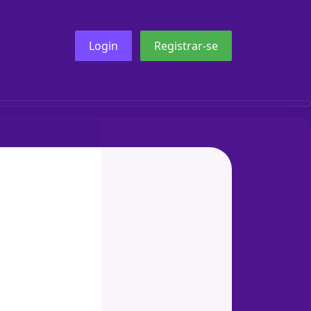
Login
Registrar-se