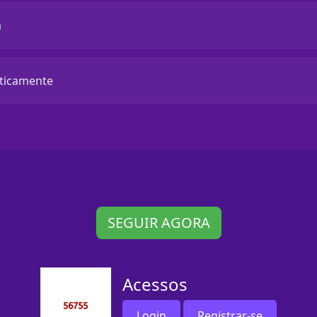
a
aticamente
SEGUIR AGORA
Acessos
Login
Registrar-se