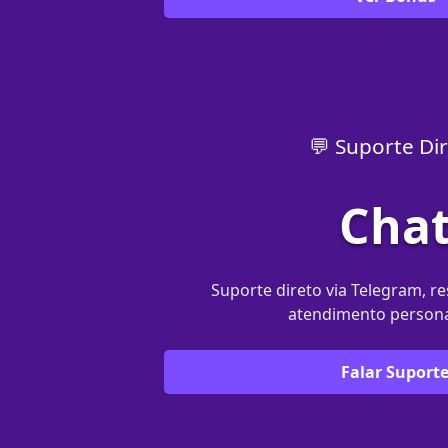
💬 Suporte Di
Cha
Suporte direto via Telegram, r
atendimento persona
Falar Suport