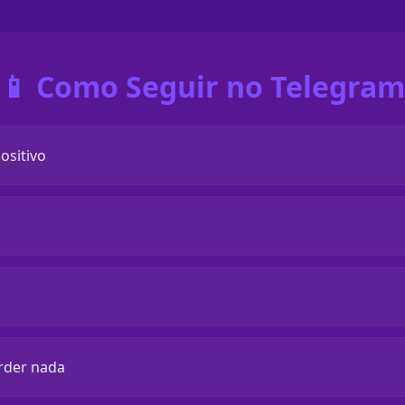
📱 Como Seguir no Telegram
ositivo
erder nada