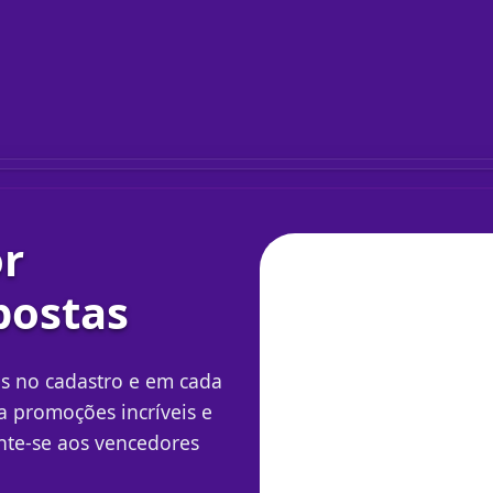
or
postas
s no cadastro e em cada
a promoções incríveis e
unte-se aos vencedores