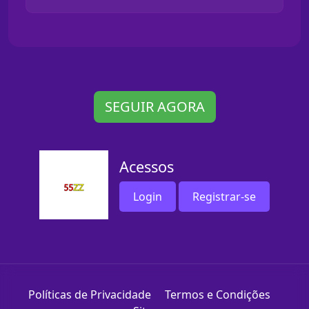
SEGUIR AGORA
Acessos
Login
Registrar-se
Políticas de Privacidade
Termos e Condições