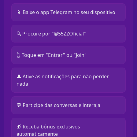
📱 Baixe o app Telegram no seu dispositivo
🔍 Procure por "@55ZZOficial"
👆 Toque em "Entrar" ou "Join"
🔔 Ative as notificações para não perder
nada
💬 Participe das conversas e interaja
🎁 Receba bônus exclusivos
automaticamente