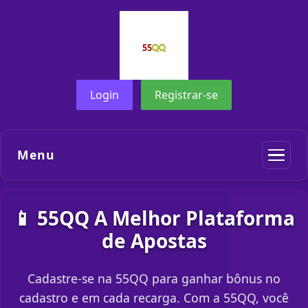
Login
Registrar-se
Menu
📱 55QQ A Melhor Plataforma
de Apostas
Cadastre-se na 55QQ para ganhar bônus no
cadastro e em cada recarga. Com a 55QQ, você