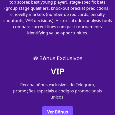
top scorer, best young player), stage-specific bets
(group stage qualifiers, knockout bracket predictions),
e novelty markets (number de red cards, penalty
shootouts, VAR decisions). Historical odds analysis tools
compare current lines com past tournaments
identifying value opportunities.
🎁 Bônus Exclusivos
VIP
Receba bônus exclusivos do Telegram,
promoções especiais e códigos promocionais
únicos!
Ver Bônus