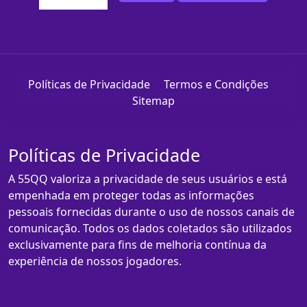
Políticas de Privacidade
Termos e Condições
Sitemap
Políticas de Privacidade
A 55QQ valoriza a privacidade de seus usuários e está
empenhada em proteger todas as informações
pessoais fornecidas durante o uso de nossos canais de
comunicação. Todos os dados coletados são utilizados
exclusivamente para fins de melhoria contínua da
experiência de nossos jogadores.