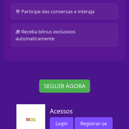
💬 Participe das conversas e interaja
🎁 Receba bônus exclusivos
automaticamente
SEGUIR AGORA
Acessos
Login
Registrar-se