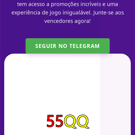
tem acesso a promoções incríveis e uma
experiência de jogo inigualável. Junte-se aos
vencedores agora!
SEGUIR NO TELEGRAM