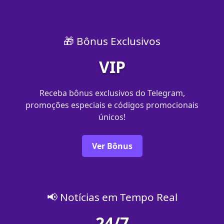
🎁 Bônus Exclusivos
VIP
Receba bônus exclusivos do Telegram,
promoções especiais e códigos promocionais
únicos!
Ver Bônus
📢 Notícias em Tempo Real
24/7