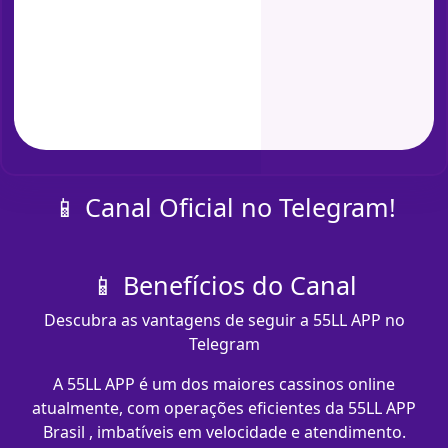
📱 Canal Oficial no Telegram!
📱 Benefícios do Canal
Descubra as vantagens de seguir a 55LL APP no
Telegram
A 55LL APP é um dos maiores cassinos online
atualmente, com operações eficientes da 55LL APP
Brasil , imbatíveis em velocidade e atendimento.