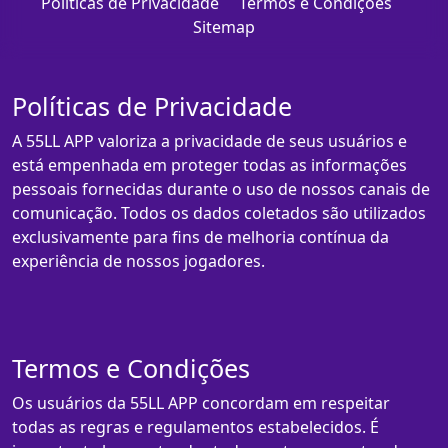
Políticas de Privacidade
Termos e Condições
Sitemap
Políticas de Privacidade
A 55LL APP valoriza a privacidade de seus usuários e
está empenhada em proteger todas as informações
pessoais fornecidas durante o uso de nossos canais de
comunicação. Todos os dados coletados são utilizados
exclusivamente para fins de melhoria contínua da
experiência de nossos jogadores.
Termos e Condições
Os usuários da 55LL APP concordam em respeitar
todas as regras e regulamentos estabelecidos. É