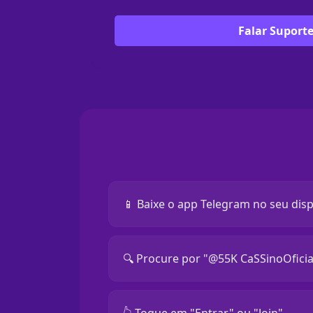
Falar Suport
📱 Baixe o app Telegram no seu disp
🔍 Procure por "@55K CaSSinoOficia