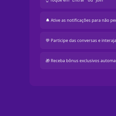
👆 Toque em "Entrar" ou "Join"
🔔 Ative as notificações para não p
💬 Participe das conversas e interaj
🎁 Receba bônus exclusivos autom