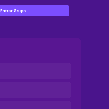
Entrar Grupo