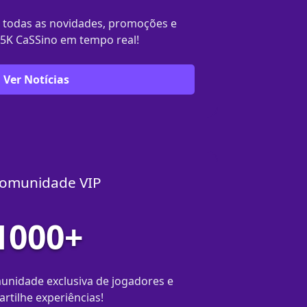
e todas as novidades, promoções e
55K CaSSino em tempo real!
Ver Notícias
Comunidade VIP
1000+
unidade exclusiva de jogadores e
rtilhe experiências!