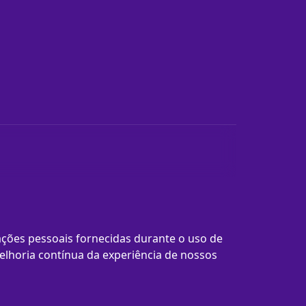
ações pessoais fornecidas durante o uso de
elhoria contínua da experiência de nossos