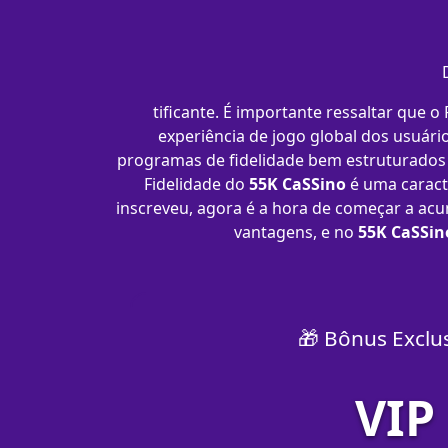
tificante. É importante ressaltar que 
experiência de jogo global dos usuár
programas de fidelidade bem estruturados 
Fidelidade do
55K CaSSino
é uma caracte
inscreveu, agora é a hora de começar a acu
vantagens, e no
55K CaSSin
🎁 Bônus Exclu
VIP