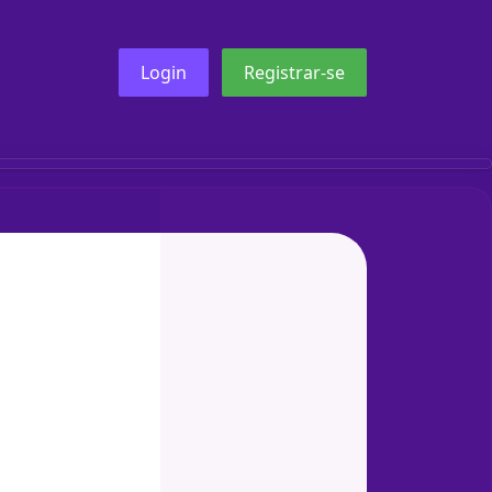
Login
Registrar-se