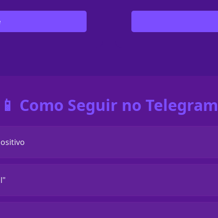
e
📱 Como Seguir no Telegram
ositivo
l"