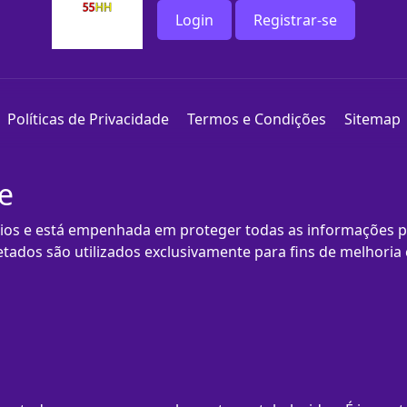
Login
Registrar-se
Políticas de Privacidade
Termos e Condições
Sitemap
de
ários e está empenhada em proteger todas as informações p
tados são utilizados exclusivamente para fins de melhoria