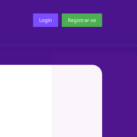
Login
Registrar-se