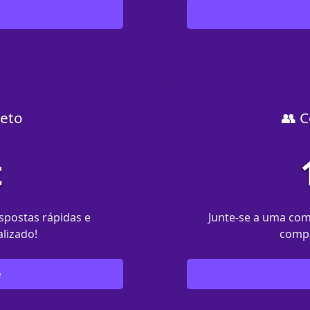
reto
👥 
t
espostas rápidas e
Junte-se a uma com
lizado!
compa
e