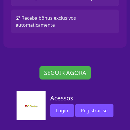
🎁 Receba bônus exclusivos
automaticamente
SEGUIR AGORA
Acessos
Login
Registrar-se