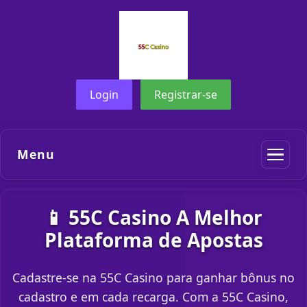
Login
Registrar-se
Menu
📱 55C Casino A Melhor
Plataforma de Apostas
Cadastre-se na 55C Casino para ganhar bônus no
cadastro e em cada recarga. Com a 55C Casino,