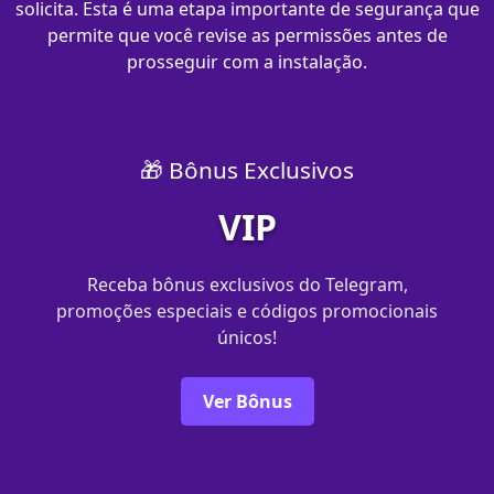
solicita. Esta é uma etapa importante de segurança que
permite que você revise as permissões antes de
prosseguir com a instalação.
🎁 Bônus Exclusivos
VIP
Receba bônus exclusivos do Telegram,
promoções especiais e códigos promocionais
únicos!
Ver Bônus