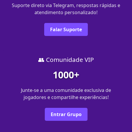
Suporte direto via Telegram, respostas rápidas e
atendimento personalizado!
Falar Suporte
👥 Comunidade VIP
1000+
Junte-se a uma comunidade exclusiva de
jogadores e compartilhe experiências!
Entrar Grupo