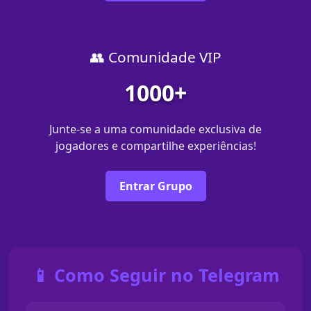
👥 Comunidade VIP
1000+
Junte-se a uma comunidade exclusiva de
jogadores e compartilhe experiências!
Entrar Grupo
📱 Como Seguir no Telegram