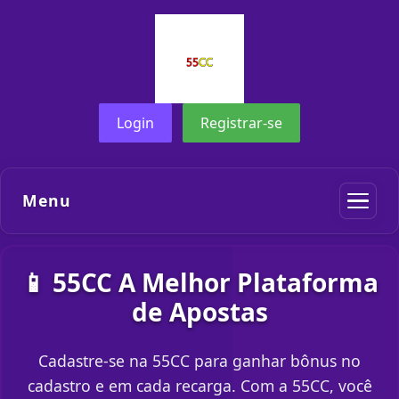
Login
Registrar-se
Menu
📱 55CC A Melhor Plataforma
de Apostas
Cadastre-se na 55CC para ganhar bônus no
cadastro e em cada recarga. Com a 55CC, você