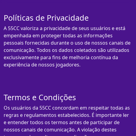
Políticas de Privacidade
A 55CC valoriza a privacidade de seus usuários e está
empenhada em proteger todas as informações
pessoais fornecidas durante o uso de nossos canais de
comunicação. Todos os dados coletados são utilizados
exclusivamente para fins de melhoria contínua da
experiência de nossos jogadores.
Termos e Condições
Os usuários da 55CC concordam em respeitar todas as
regras e regulamentos estabelecidos. É importante ler
e entender todos os termos antes de participar de
nossos canais de comunicação. A violação destes