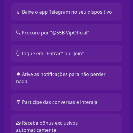
📱 Baixe o app Telegram no seu dispositivo
🔍 Procure por "@55B VipOficial"
👆 Toque em "Entrar" ou "Join"
🔔 Ative as notificações para não perder
nada
💬 Participe das conversas e interaja
🎁 Receba bônus exclusivos
automaticamente