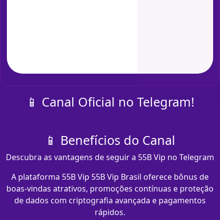
📱 Canal Oficial no Telegram!
📱 Benefícios do Canal
Descubra as vantagens de seguir a 55B Vip no Telegram
A plataforma 55B Vip 55B Vip Brasil oferece bônus de
boas-vindas atrativos, promoções contínuas e proteção
de dados com criptografia avançada e pagamentos
rápidos.