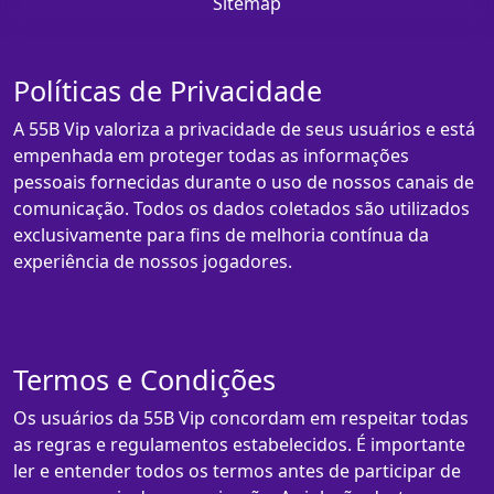
Sitemap
Políticas de Privacidade
A 55B Vip valoriza a privacidade de seus usuários e está
empenhada em proteger todas as informações
pessoais fornecidas durante o uso de nossos canais de
comunicação. Todos os dados coletados são utilizados
exclusivamente para fins de melhoria contínua da
experiência de nossos jogadores.
Termos e Condições
Os usuários da 55B Vip concordam em respeitar todas
as regras e regulamentos estabelecidos. É importante
ler e entender todos os termos antes de participar de