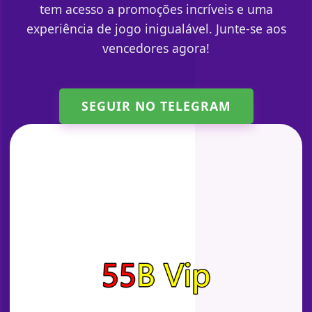
tem acesso a promoções incríveis e uma
experiência de jogo inigualável. Junte-se aos
vencedores agora!
SEGUIR NO TELEGRAM