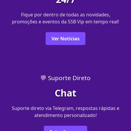
Fique por dentro de todas as novidades,
promoções e eventos da 55B Vip em tempo real!
Ver Notícias
💬 Suporte Direto
Chat
Suporte direto via Telegram, respostas rápidas e
atendimento personalizado!