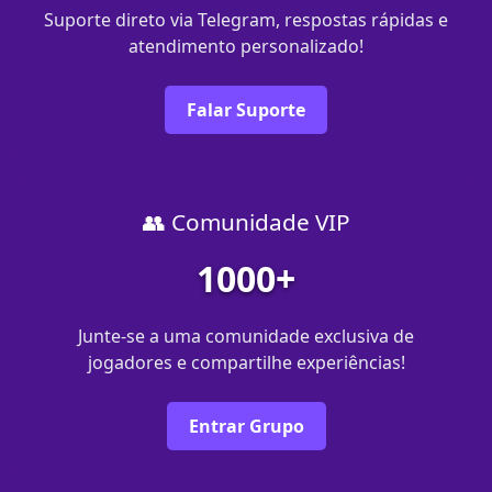
Suporte direto via Telegram, respostas rápidas e
atendimento personalizado!
Falar Suporte
👥 Comunidade VIP
1000+
Junte-se a uma comunidade exclusiva de
jogadores e compartilhe experiências!
Entrar Grupo