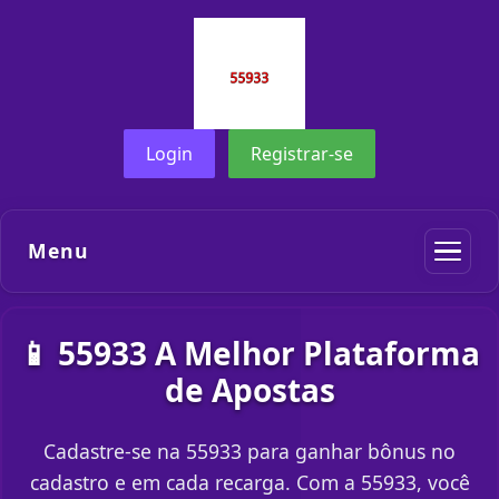
Login
Registrar-se
Menu
📱 55933 A Melhor Plataforma
de Apostas
Cadastre-se na 55933 para ganhar bônus no
cadastro e em cada recarga. Com a 55933, você