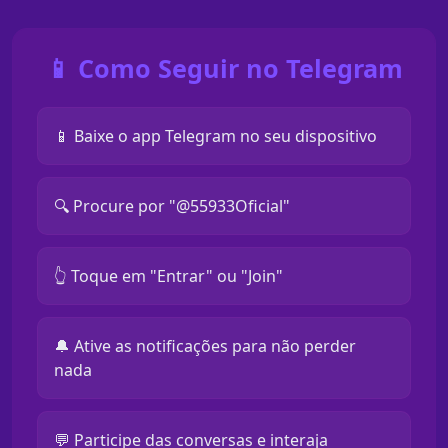
📱 Como Seguir no Telegram
📱 Baixe o app Telegram no seu dispositivo
🔍 Procure por "@55933Oficial"
👆 Toque em "Entrar" ou "Join"
🔔 Ative as notificações para não perder
nada
💬 Participe das conversas e interaja