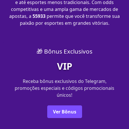
e até esportes menos tradicionais. Com odds
competitivas e uma ampla gama de mercados de
apostas, a
55933
permite que você transforme sua
paixão por esportes em grandes vitórias.
🎁 Bônus Exclusivos
VIP
Receba bônus exclusivos do Telegram,
promoções especiais e códigos promocionais
únicos!
Ver Bônus