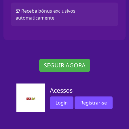
🎁 Receba bônus exclusivos
automaticamente
SEGUIR AGORA
Acessos
Login
Registrar-se