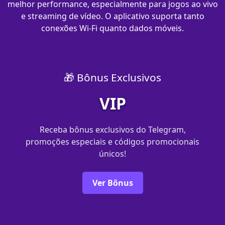
melhor performance, especialmente para jogos ao vivo
e streaming de vídeo. O aplicativo suporta tanto
conexões Wi-Fi quanto dados móveis.
🎁 Bônus Exclusivos
VIP
Receba bônus exclusivos do Telegram,
promoções especiais e códigos promocionais
únicos!
Ver Bônus