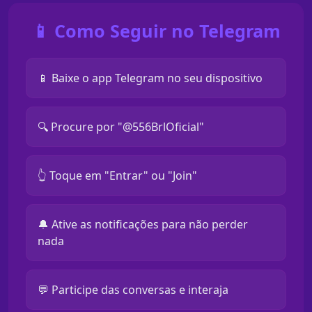
📱 Como Seguir no Telegram
📱 Baixe o app Telegram no seu dispositivo
🔍 Procure por "@556BrlOficial"
👆 Toque em "Entrar" ou "Join"
🔔 Ative as notificações para não perder
nada
💬 Participe das conversas e interaja