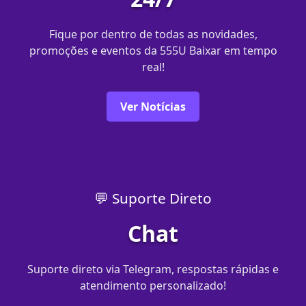
Fique por dentro de todas as novidades,
promoções e eventos da 555U Baixar em tempo
real!
Ver Notícias
💬 Suporte Direto
Chat
Suporte direto via Telegram, respostas rápidas e
atendimento personalizado!