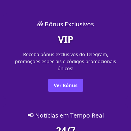
🎁 Bônus Exclusivos
VIP
Receba bônus exclusivos do Telegram,
promoções especiais e códigos promocionais
únicos!
Ver Bônus
📢 Notícias em Tempo Real
24/7