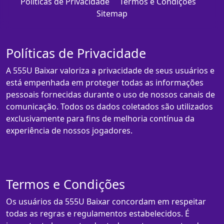
Políticas de Privacidade
Termos e Condições
Sitemap
Políticas de Privacidade
A 555U Baixar valoriza a privacidade de seus usuários e
está empenhada em proteger todas as informações
pessoais fornecidas durante o uso de nossos canais de
comunicação. Todos os dados coletados são utilizados
exclusivamente para fins de melhoria contínua da
experiência de nossos jogadores.
Termos e Condições
Os usuários da 555U Baixar concordam em respeitar
todas as regras e regulamentos estabelecidos. É