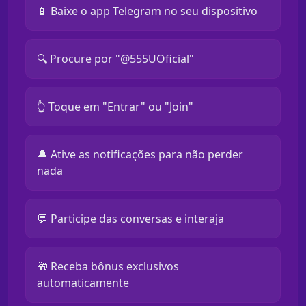
📱 Baixe o app Telegram no seu dispositivo
🔍 Procure por "@555UOficial"
👆 Toque em "Entrar" ou "Join"
🔔 Ative as notificações para não perder
nada
💬 Participe das conversas e interaja
🎁 Receba bônus exclusivos
automaticamente