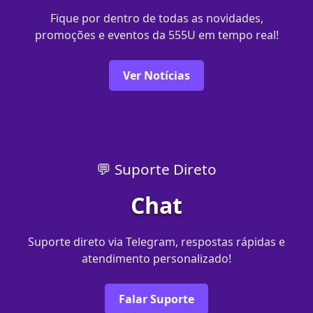
Fique por dentro de todas as novidades,
promoções e eventos da 555U em tempo real!
Ver Notícias
💬 Suporte Direto
Chat
Suporte direto via Telegram, respostas rápidas e
atendimento personalizado!
Falar Suporte