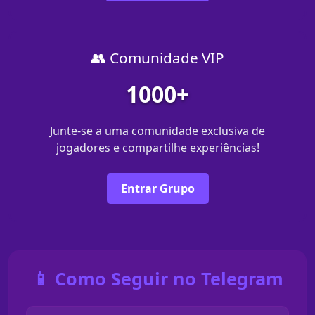
👥 Comunidade VIP
1000+
Junte-se a uma comunidade exclusiva de
jogadores e compartilhe experiências!
Entrar Grupo
📱 Como Seguir no Telegram