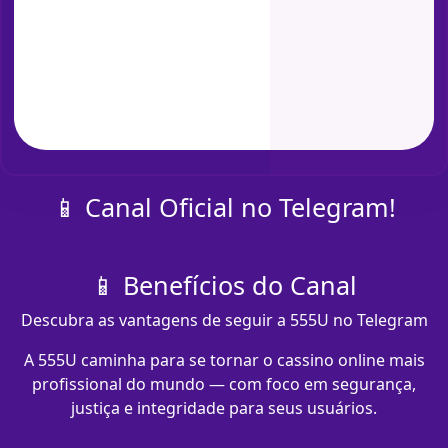
📱 Canal Oficial no Telegram!
📱 Benefícios do Canal
Descubra as vantagens de seguir a 555U no Telegram
A 555U caminha para se tornar o cassino online mais
profissional do mundo — com foco em segurança,
justiça e integridade para seus usuários.