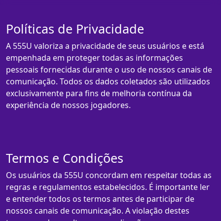
Políticas de Privacidade
A 555U valoriza a privacidade de seus usuários e está
empenhada em proteger todas as informações
pessoais fornecidas durante o uso de nossos canais de
comunicação. Todos os dados coletados são utilizados
exclusivamente para fins de melhoria contínua da
experiência de nossos jogadores.
Termos e Condições
Os usuários da 555U concordam em respeitar todas as
regras e regulamentos estabelecidos. É importante ler
e entender todos os termos antes de participar de
nossos canais de comunicação. A violação destes