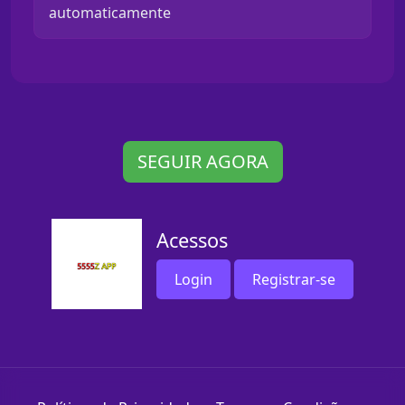
automaticamente
SEGUIR AGORA
Acessos
Login
Registrar-se