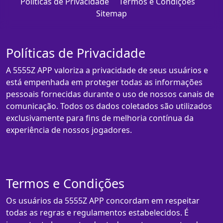
Políticas de Privacidade
Termos e Condições
Sitemap
Políticas de Privacidade
A 5555Z APP valoriza a privacidade de seus usuários e
está empenhada em proteger todas as informações
pessoais fornecidas durante o uso de nossos canais de
comunicação. Todos os dados coletados são utilizados
exclusivamente para fins de melhoria contínua da
experiência de nossos jogadores.
Termos e Condições
Os usuários da 5555Z APP concordam em respeitar
todas as regras e regulamentos estabelecidos. É