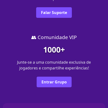
Falar Suporte
👥 Comunidade VIP
1000+
Junte-se a uma comunidade exclusiva de
jogadores e compartilhe experiências!
Entrar Grupo