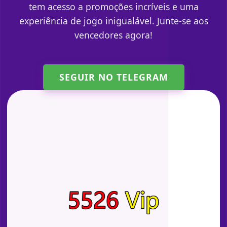
tem acesso a promoções incríveis e uma
experiência de jogo inigualável. Junte-se aos
vencedores agora!
SEGUIR NO TELEGRAM