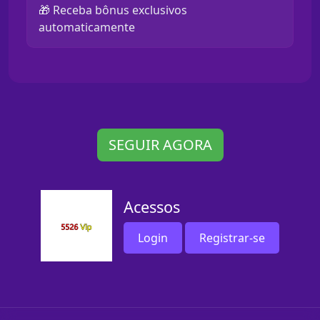
🎁 Receba bônus exclusivos
automaticamente
SEGUIR AGORA
Acessos
Login
Registrar-se