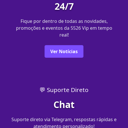
24/7
Fique por dentro de todas as novidades,
promoções e eventos da 5526 Vip em tempo
real!
Ver Notícias
💬 Suporte Direto
Chat
Suporte direto via Telegram, respostas rápidas e
atendimento personalizado!