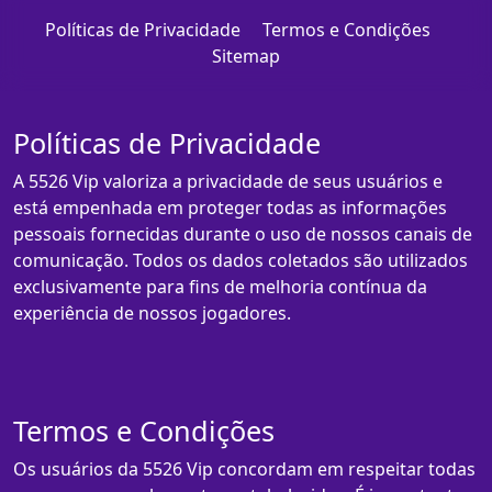
Políticas de Privacidade
Termos e Condições
Sitemap
Políticas de Privacidade
A 5526 Vip valoriza a privacidade de seus usuários e
está empenhada em proteger todas as informações
pessoais fornecidas durante o uso de nossos canais de
comunicação. Todos os dados coletados são utilizados
exclusivamente para fins de melhoria contínua da
experiência de nossos jogadores.
Termos e Condições
Os usuários da 5526 Vip concordam em respeitar todas