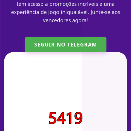
tem acesso a promoções incríveis e uma
experiência de jogo inigualável. Junte-se aos
vencedores agora!
SEGUIR NO TELEGRAM