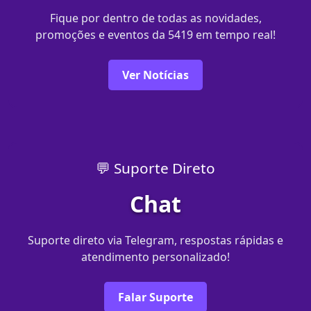
Fique por dentro de todas as novidades,
promoções e eventos da 5419 em tempo real!
Ver Notícias
💬 Suporte Direto
Chat
Suporte direto via Telegram, respostas rápidas e
atendimento personalizado!
Falar Suporte