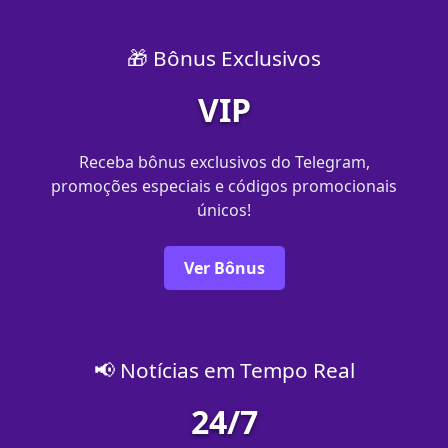
🎁 Bônus Exclusivos
VIP
Receba bônus exclusivos do Telegram,
promoções especiais e códigos promocionais
únicos!
Ver Bônus
📢 Notícias em Tempo Real
24/7