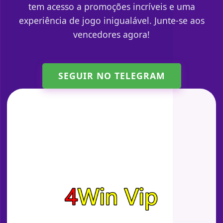
tem acesso a promoções incríveis e uma
experiência de jogo inigualável. Junte-se aos
vencedores agora!
SEGUIR NO TELEGRAM