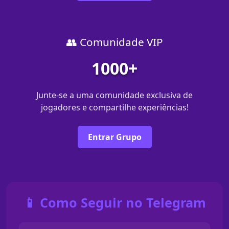
👥 Comunidade VIP
1000+
Junte-se a uma comunidade exclusiva de
jogadores e compartilhe experiências!
Entrar Grupo
📱 Como Seguir no Telegram