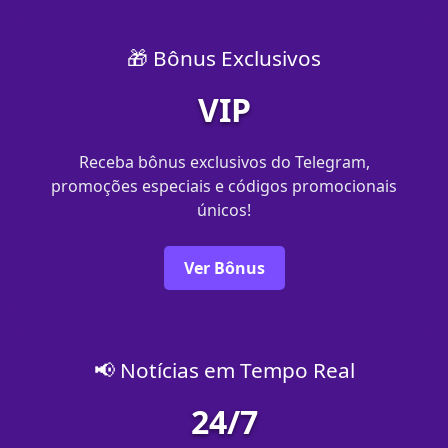
🎁 Bônus Exclusivos
VIP
Receba bônus exclusivos do Telegram,
promoções especiais e códigos promocionais
únicos!
Ver Bônus
📢 Notícias em Tempo Real
24/7