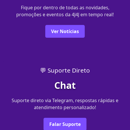
Fique por dentro de todas as novidades,
promoções e eventos da 4J4J em tempo real!
Ver Notícias
💬 Suporte Direto
Chat
Suporte direto via Telegram, respostas rápidas e
atendimento personalizado!
Falar Suporte