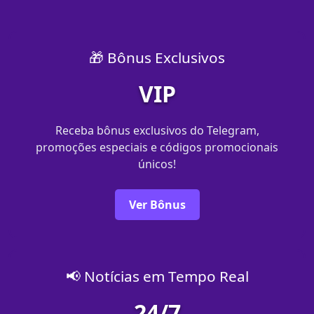
🎁 Bônus Exclusivos
VIP
Receba bônus exclusivos do Telegram,
promoções especiais e códigos promocionais
únicos!
Ver Bônus
📢 Notícias em Tempo Real
24/7