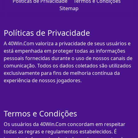
Políticas de Privacidade
Termos e Condições
Sitemap
Políticas de Privacidade
A 40Win.Com valoriza a privacidade de seus usuários e
está empenhada em proteger todas as informações
pessoais fornecidas durante o uso de nossos canais de
comunicação. Todos os dados coletados são utilizados
exclusivamente para fins de melhoria contínua da
experiência de nossos jogadores.
Termos e Condições
Os usuários da 40Win.Com concordam em respeitar
todas as regras e regulamentos estabelecidos. É