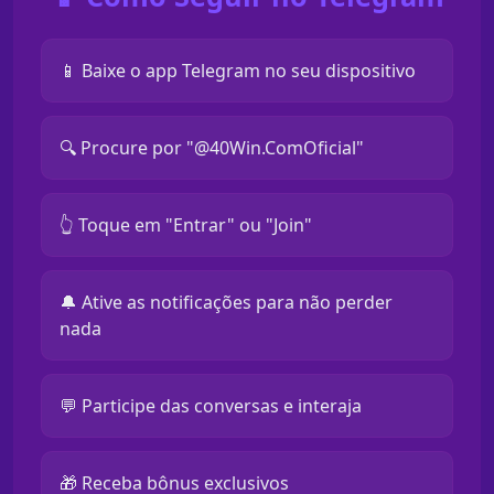
📱 Baixe o app Telegram no seu dispositivo
🔍 Procure por "@40Win.ComOficial"
👆 Toque em "Entrar" ou "Join"
🔔 Ative as notificações para não perder
nada
💬 Participe das conversas e interaja
🎁 Receba bônus exclusivos