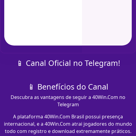
📱 Canal Oficial no Telegram!
📱 Benefícios do Canal
Descubra as vantagens de seguir a 40Win.Com no
Telegram
A plataforma 40Win.Com Brasil possui presença
internacional, e a 40Win.Com atrai jogadores do mundo
todo com registro e download extremamente práticos.