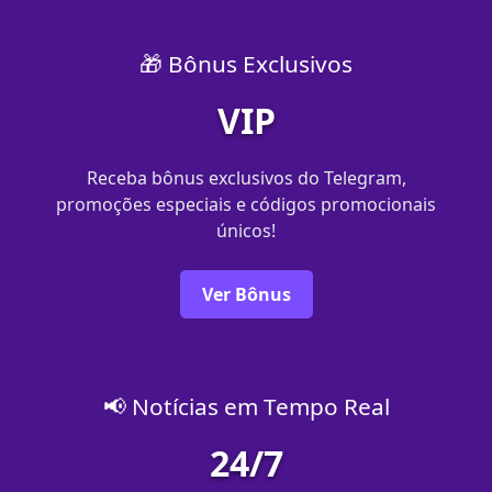
🎁 Bônus Exclusivos
VIP
Receba bônus exclusivos do Telegram,
promoções especiais e códigos promocionais
únicos!
Ver Bônus
📢 Notícias em Tempo Real
24/7