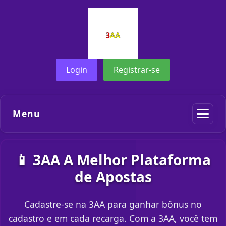
Login
Registrar-se
Menu
📱 3AA A Melhor Plataforma
de Apostas
Cadastre-se na 3AA para ganhar bônus no
cadastro e em cada recarga. Com a 3AA, você tem