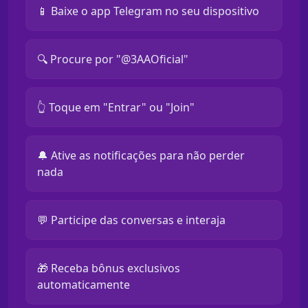
📱 Baixe o app Telegram no seu dispositivo
🔍 Procure por "@3AAOficial"
👆 Toque em "Entrar" ou "Join"
🔔 Ative as notificações para não perder
nada
💬 Participe das conversas e interaja
🎁 Receba bônus exclusivos
automaticamente