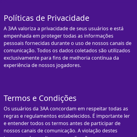
Políticas de Privacidade
A 3AA valoriza a privacidade de seus usuários e está
empenhada em proteger todas as informações
pessoais fornecidas durante o uso de nossos canais de
comunicação. Todos os dados coletados são utilizados
exclusivamente para fins de melhoria contínua da
experiência de nossos jogadores.
Termos e Condições
Os usuários da 3AA concordam em respeitar todas as
regras e regulamentos estabelecidos. É importante ler
e entender todos os termos antes de participar de
nossos canais de comunicação. A violação destes