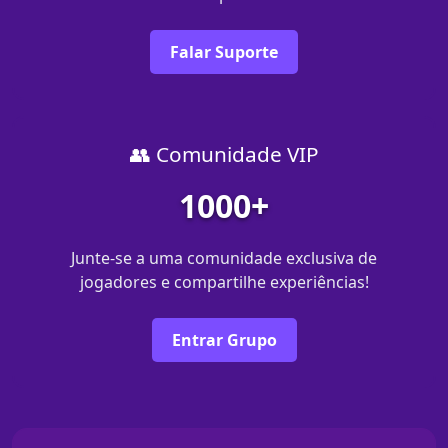
Falar Suporte
👥 Comunidade VIP
1000+
Junte-se a uma comunidade exclusiva de
jogadores e compartilhe experiências!
Entrar Grupo