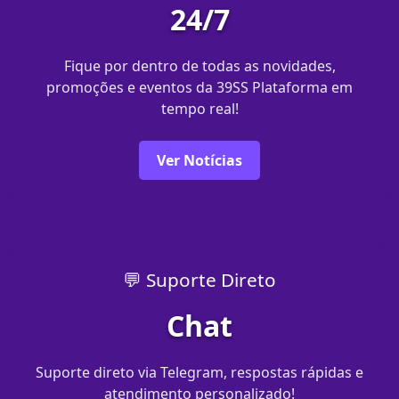
24/7
Fique por dentro de todas as novidades,
promoções e eventos da 39SS Plataforma em
tempo real!
Ver Notícias
💬 Suporte Direto
Chat
Suporte direto via Telegram, respostas rápidas e
atendimento personalizado!