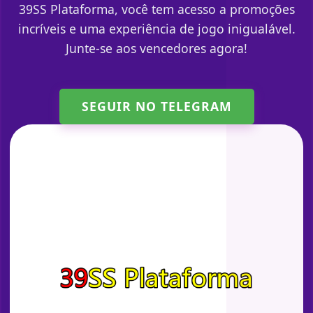
39SS Plataforma, você tem acesso a promoções
incríveis e uma experiência de jogo inigualável.
Junte-se aos vencedores agora!
SEGUIR NO TELEGRAM