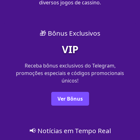
diversos jogos de cassino.
🎁 Bônus Exclusivos
VIP
Receba bônus exclusivos do Telegram,
promoções especiais e códigos promocionais
únicos!
Ver Bônus
📢 Notícias em Tempo Real