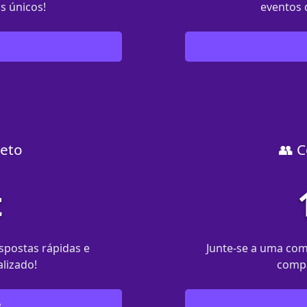
s únicos!
eventos 
reto
👥 
t
espostas rápidas e
Junte-se a uma com
lizado!
compa
e