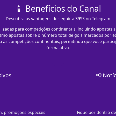
📱 Benefícios do Canal
Descubra as vantagens de seguir a 39SS no Telegram
lizadas para competições continentais, incluindo apostas s
esmo apostas sobre o número total de gols marcados por equ
s competições continentais, permitindo que você particip
forma ativa.
sivos
📢 Notí
m, promoções especiais
Fique por dentro d