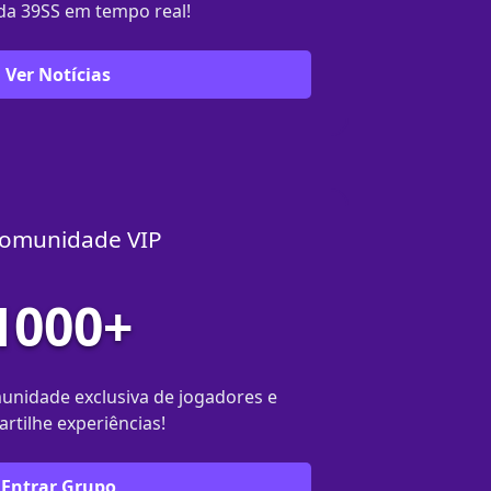
da 39SS em tempo real!
Ver Notícias
Comunidade VIP
1000+
unidade exclusiva de jogadores e
rtilhe experiências!
Entrar Grupo