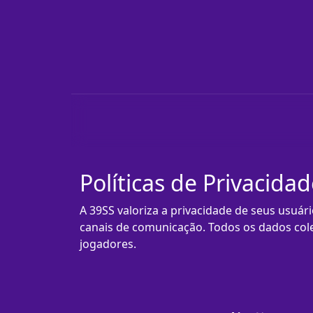
Políticas de Privacida
A 39SS valoriza a privacidade de seus usuá
canais de comunicação. Todos os dados cole
jogadores.