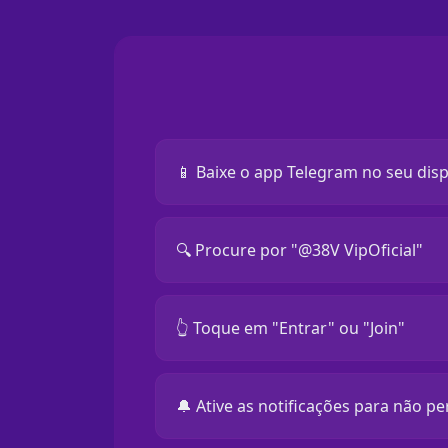
📱 Baixe o app Telegram no seu disp
🔍 Procure por "@38V VipOficial"
👆 Toque em "Entrar" ou "Join"
🔔 Ative as notificações para não p