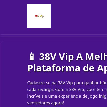
📱 38V Vip A Mel
Plataforma de A
Cadastre-se na 38V Vip para ganhar bô
cada recarga. Com a 38V Vip, você tem
incríveis e uma experiência de jogo inig
vencedores agora!