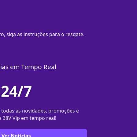
, siga as instruções para o resgate.
cias em Tempo Real
24/7
e todas as novidades, promoções e
a 38V Vip em tempo real!
Ver Notícias