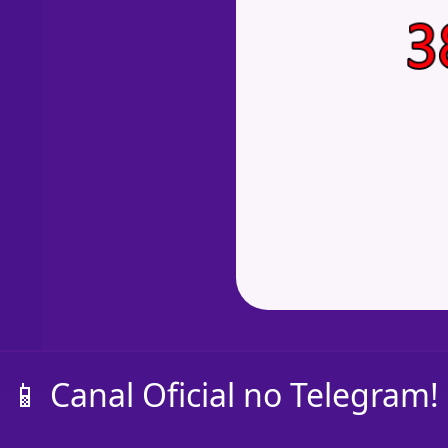
📱 Canal Oficial no Telegram!