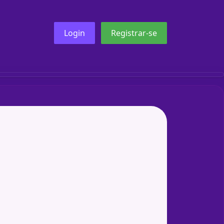
Login
Registrar-se