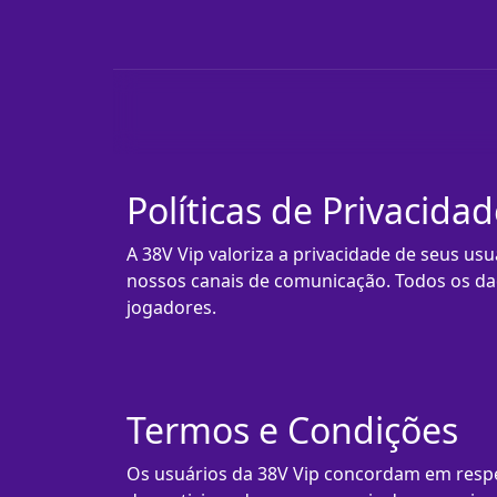
Políticas de Privacida
A 38V Vip valoriza a privacidade de seus u
nossos canais de comunicação. Todos os dad
jogadores.
Termos e Condições
Os usuários da 38V Vip concordam em respei