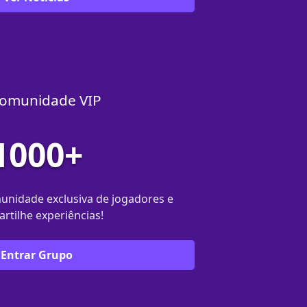
Comunidade VIP
1000+
unidade exclusiva de jogadores e
rtilhe experiências!
Entrar Grupo