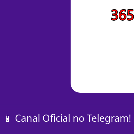
📱 Canal Oficial no Telegram!