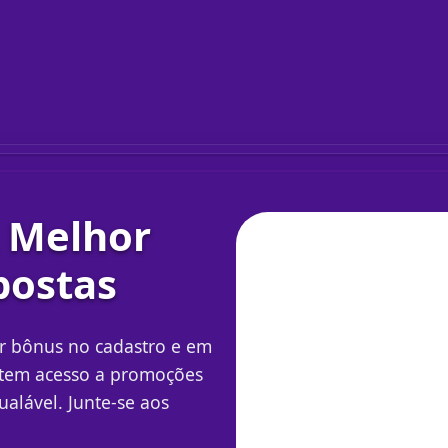
 Melhor
postas
r bônus no cadastro e em
 tem acesso a promoções
ualável. Junte-se aos