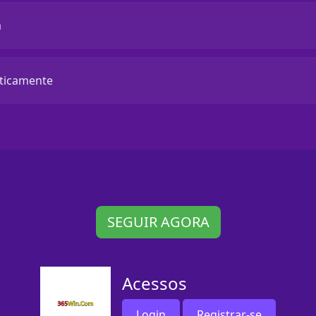
a
aticamente
SEGUIR AGORA
Acessos
Login
Registrar-se