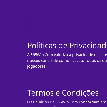
Políticas de Privacida
A 365Win.Com valoriza a privacidade de se
nossos canais de comunicação. Todos os dad
jogadores.
Termos e Condições
Os usuários da 365Win.Com concordam em re