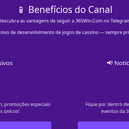
📱 Benefícios do Canal
Descubra as vantagens de seguir a 365Win.Com no Telegra
ivo de desenvolvimento de jogos de cassino — sempre prior
sivos
📢 Notí
m, promoções especiais
Fique por dentro d
s únicos!
eventos da 