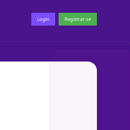
Login
Registrar-se