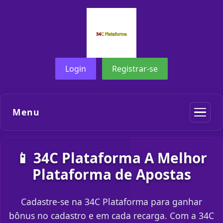
Login
Registrar-se
Menu
📱 34C Plataforma A Melhor
Plataforma de Apostas
Cadastre-se na 34C Plataforma para ganhar
bônus no cadastro e em cada recarga. Com a 34C