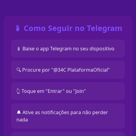
📱 Como Seguir no Telegram
📱 Baixe o app Telegram no seu dispositivo
🔍 Procure por "@34C PlataformaOficial"
👆 Toque em "Entrar" ou "Join"
🔔 Ative as notificações para não perder
nada