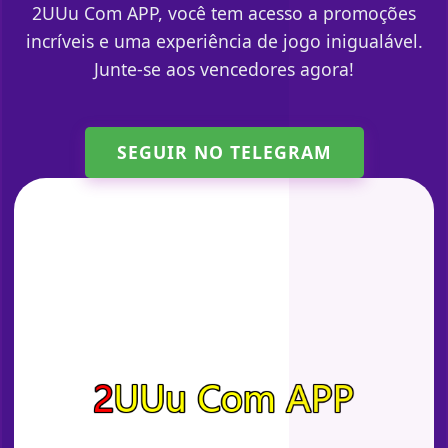
2UUu Com APP, você tem acesso a promoções
incríveis e uma experiência de jogo inigualável.
Junte-se aos vencedores agora!
SEGUIR NO TELEGRAM