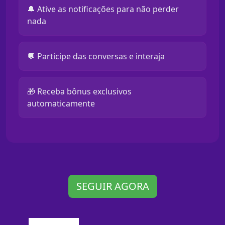
🔔 Ative as notificações para não perder
nada
💬 Participe das conversas e interaja
🎁 Receba bônus exclusivos
automaticamente
SEGUIR AGORA