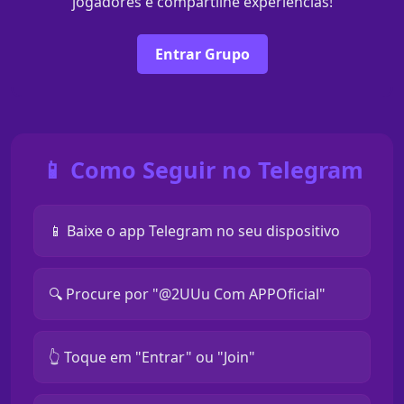
jogadores e compartilhe experiências!
Entrar Grupo
📱 Como Seguir no Telegram
📱 Baixe o app Telegram no seu dispositivo
🔍 Procure por "@2UUu Com APPOficial"
👆 Toque em "Entrar" ou "Join"