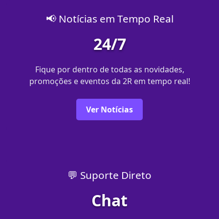
📢 Notícias em Tempo Real
24/7
Fique por dentro de todas as novidades,
promoções e eventos da 2R em tempo real!
Ver Notícias
💬 Suporte Direto
Chat