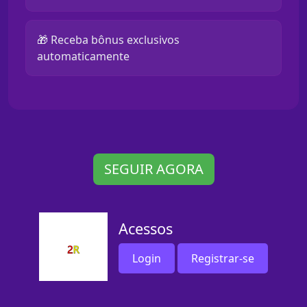
🎁 Receba bônus exclusivos
automaticamente
SEGUIR AGORA
Acessos
Login
Registrar-se