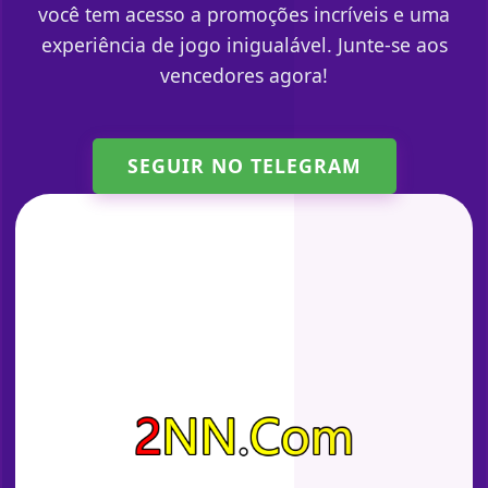
você tem acesso a promoções incríveis e uma
experiência de jogo inigualável. Junte-se aos
vencedores agora!
SEGUIR NO TELEGRAM