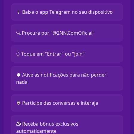
📱 Baixe o app Telegram no seu dispositivo
🔍 Procure por "@2NN.ComOficial"
👆 Toque em "Entrar" ou "Join"
🔔 Ative as notificações para não perder
nada
💬 Participe das conversas e interaja
🎁 Receba bônus exclusivos
automaticamente