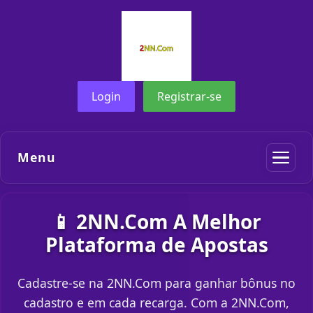
Login
Registrar-se
Menu
📱 2NN.Com A Melhor
Plataforma de Apostas
Cadastre-se na 2NN.Com para ganhar bônus no
cadastro e em cada recarga. Com a 2NN.Com,