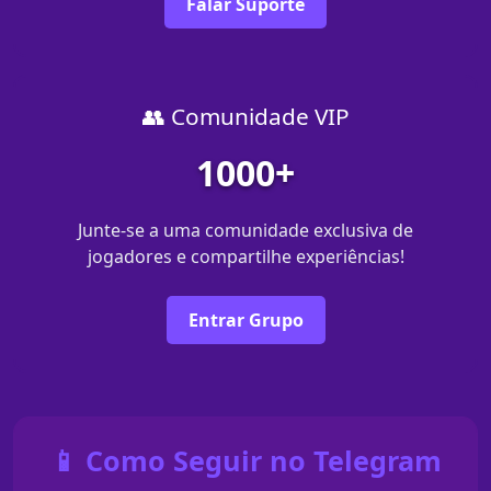
Falar Suporte
👥 Comunidade VIP
1000+
Junte-se a uma comunidade exclusiva de
jogadores e compartilhe experiências!
Entrar Grupo
📱 Como Seguir no Telegram