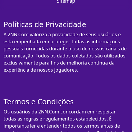
Sitemap
Políticas de Privacidade
A 2NN.Com valoriza a privacidade de seus usuários e
está empenhada em proteger todas as informações
pessoais fornecidas durante o uso de nossos canais de
comunicação. Todos os dados coletados são utilizados
exclusivamente para fins de melhoria contínua da
experiência de nossos jogadores.
Termos e Condições
Os usuários da 2NN.Com concordam em respeitar
todas as regras e regulamentos estabelecidos. É
importante ler e entender todos os termos antes de