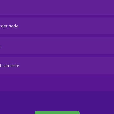
erder nada
a
aticamente