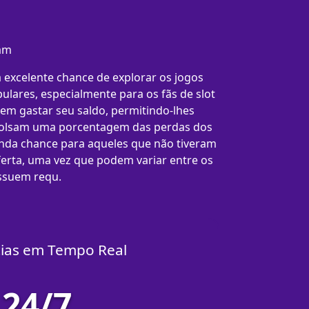
ram
excelente chance de explorar os jogos
ulares, especialmente para os fãs de slot
em gastar seu saldo, permitindo-lhes
mbolsam uma porcentagem das perdas dos
unda chance para aqueles que não tiveram
ferta, uma vez que podem variar entre os
ossuem requ.
cias em Tempo Real
24/7