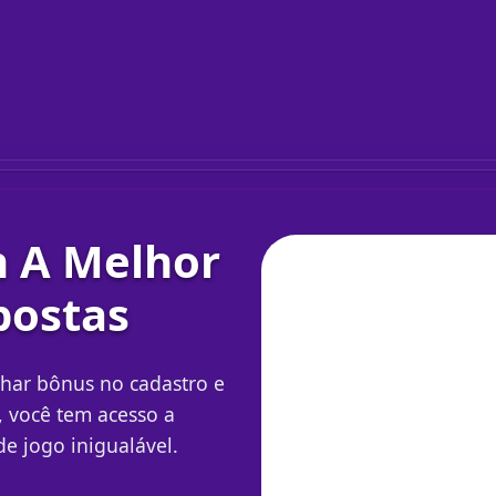
n A Melhor
postas
har bônus no cadastro e
 você tem acesso a
e jogo inigualável.