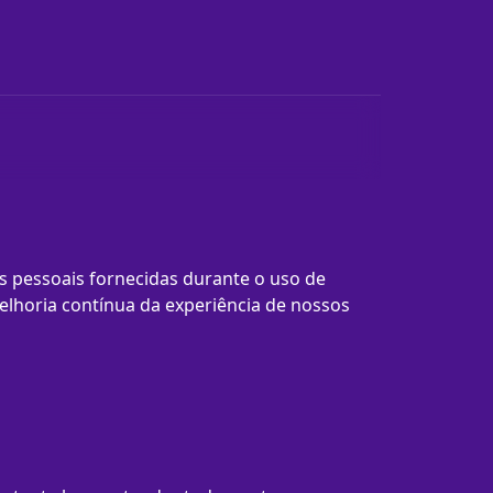
s pessoais fornecidas durante o uso de
elhoria contínua da experiência de nossos