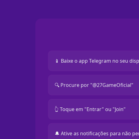
📱 Baixe o app Telegram no seu disp
🔍 Procure por "@27GameOficial"
👆 Toque em "Entrar" ou "Join"
🔔 Ative as notificações para não p