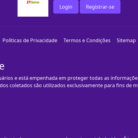
Login
Registrar-se
Políticas de Privacidade
Termos e Condições
Sitemap
de
suários e está empenhada em proteger todas as informaçõe
os coletados são utilizados exclusivamente para fins de m