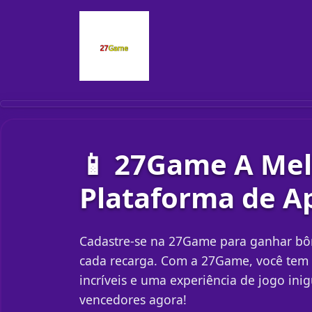
📱 27Game A Me
Plataforma de A
Cadastre-se na 27Game para ganhar bô
cada recarga. Com a 27Game, você tem
incríveis e uma experiência de jogo inig
vencedores agora!