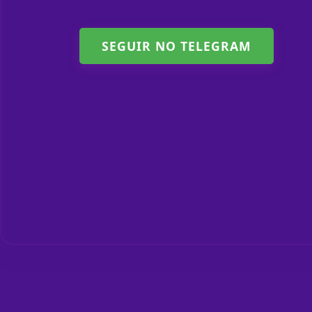
SEGUIR NO TELEGRAM