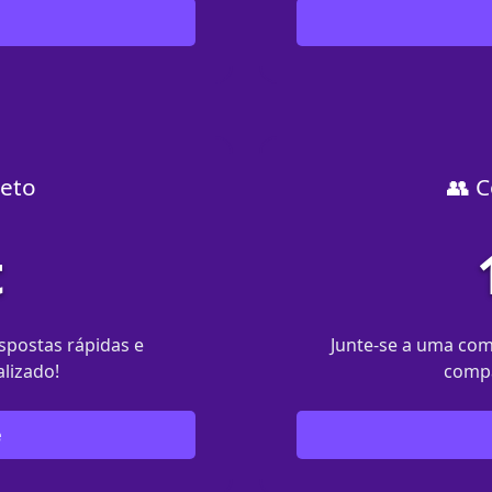
reto
👥 
t
espostas rápidas e
Junte-se a uma com
lizado!
compa
e