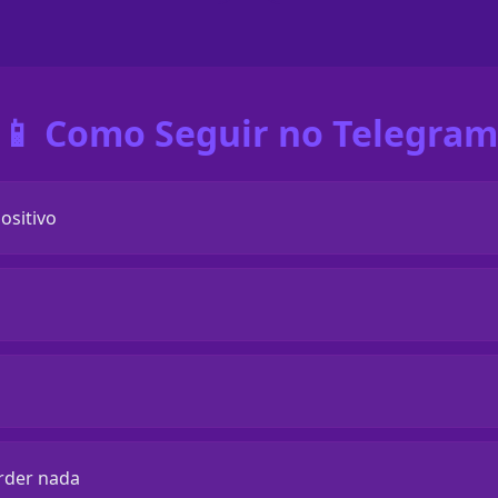
📱 Como Seguir no Telegram
ositivo
erder nada