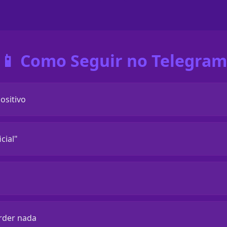
📱 Como Seguir no Telegram
ositivo
cial"
erder nada