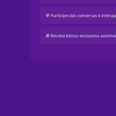
💬 Participe das conversas e interaj
🎁 Receba bônus exclusivos autom