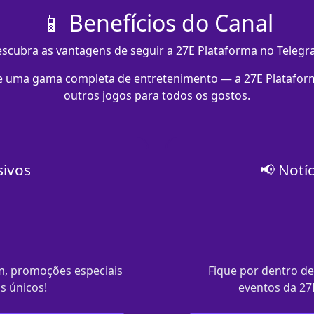
📱 Benefícios do Canal
scubra as vantagens de seguir a 27E Plataforma no Teleg
ce uma gama completa de entretenimento — a 27E Plataforma
outros jogos para todos os gostos.
sivos
📢 Notí
m, promoções especiais
Fique por dentro d
s únicos!
eventos da 27