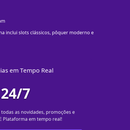
ram
 inclui slots clássicos, pôquer moderno e
cias em Tempo Real
24/7
e todas as novidades, promoções e
E Plataforma em tempo real!