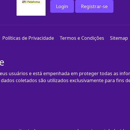
Login
Registrar-se
Políticas de Privacidade
Termos e Condições
Sitemap
de
 seus usuários e está empenhada em proteger todas as inf
dados coletados são utilizados exclusivamente para fins d