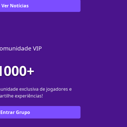
Ver Notícias
Comunidade VIP
1000+
unidade exclusiva de jogadores e
rtilhe experiências!
Entrar Grupo