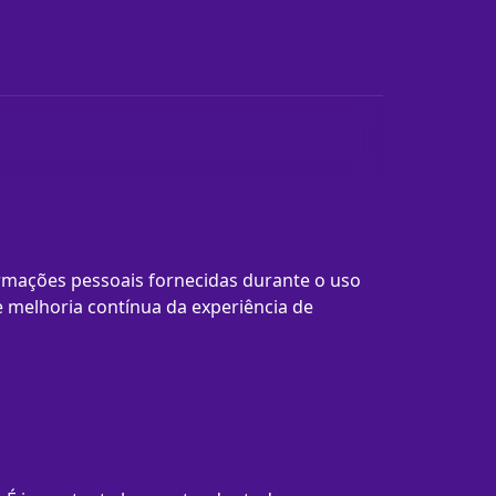
ormações pessoais fornecidas durante o uso
e melhoria contínua da experiência de