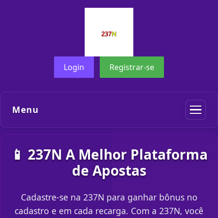
Login
Registrar-se
Menu
📱 237N A Melhor Plataforma
de Apostas
Cadastre-se na 237N para ganhar bônus no
cadastro e em cada recarga. Com a 237N, você