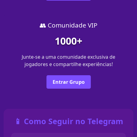
👥 Comunidade VIP
1000+
Junte-se a uma comunidade exclusiva de
jogadores e compartilhe experiências!
Entrar Grupo
📱 Como Seguir no Telegram