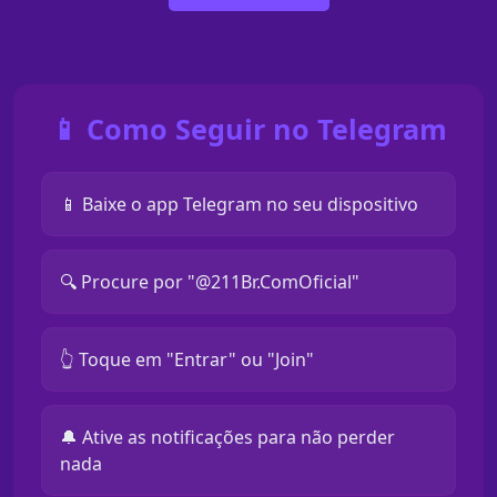
📱 Como Seguir no Telegram
📱 Baixe o app Telegram no seu dispositivo
🔍 Procure por "@211Br.ComOficial"
👆 Toque em "Entrar" ou "Join"
🔔 Ative as notificações para não perder
nada