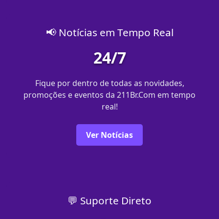
📢 Notícias em Tempo Real
24/7
Fique por dentro de todas as novidades,
promoções e eventos da 211Br.Com em tempo
real!
Ver Notícias
💬 Suporte Direto