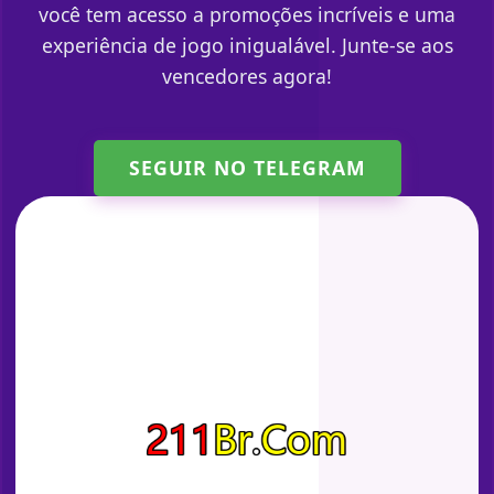
você tem acesso a promoções incríveis e uma
experiência de jogo inigualável. Junte-se aos
vencedores agora!
SEGUIR NO TELEGRAM