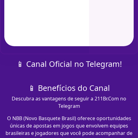
📱 Canal Oficial no Telegram!
📱 Benefícios do Canal
Descubra as vantagens de seguir a 211Br.Com no
Telegram
O NBB (Novo Basquete Brasil) oferece oportunidades
únicas de apostas em jogos que envolvem equipes
brasileiras e jogadores que você pode acompanhar de