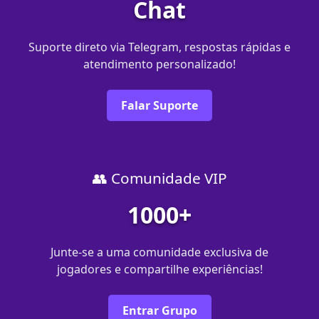
Chat
Suporte direto via Telegram, respostas rápidas e
atendimento personalizado!
Falar Suporte
👥 Comunidade VIP
1000+
Junte-se a uma comunidade exclusiva de
jogadores e compartilhe experiências!
Entrar Grupo