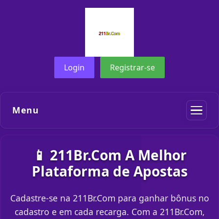
Login
Registrar-se
Menu
📱 211Br.Com A Melhor
Plataforma de Apostas
Cadastre-se na 211Br.Com para ganhar bônus no
cadastro e em cada recarga. Com a 211Br.Com,