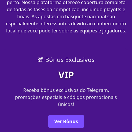
perto. Nossa plataforma oferece cobertura completa
de todas as fases da competição, incluindo playoffs e
finais. As apostas em basquete nacional são
especialmente interessantes devido ao conhecimento
local que você pode ter sobre as equipes e jogadores.
🎁 Bônus Exclusivos
VIP
Receba bônus exclusivos do Telegram,
promoções especiais e códigos promocionais
únicos!
Ver Bônus