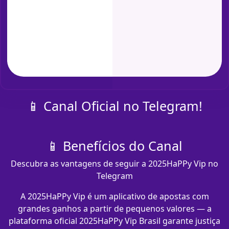
📱 Canal Oficial no Telegram!
📱 Benefícios do Canal
Descubra as vantagens de seguir a 2025HaPPy Vip no
Telegram
A 2025HaPPy Vip é um aplicativo de apostas com
grandes ganhos a partir de pequenos valores — a
plataforma oficial 2025HaPPy Vip Brasil garante justiça