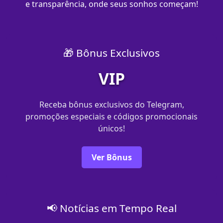
e transparência, onde seus sonhos começam!
🎁 Bônus Exclusivos
VIP
Receba bônus exclusivos do Telegram,
promoções especiais e códigos promocionais
únicos!
Ver Bônus
📢 Notícias em Tempo Real