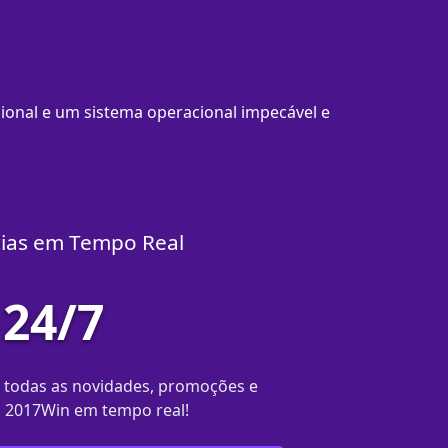
sional e um sistema operacional impecável e
cias em Tempo Real
24/7
e todas as novidades, promoções e
 2017Win em tempo real!