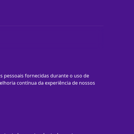
s pessoais fornecidas durante o uso de
elhoria contínua da experiência de nossos