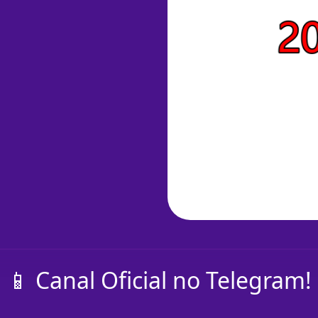
📱 Canal Oficial no Telegram!