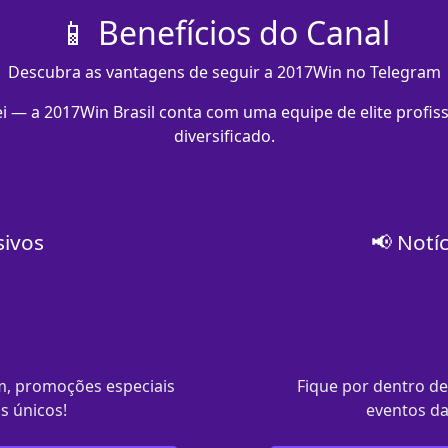
📱 Benefícios do Canal
Descubra as vantagens de seguir a 2017Win no Telegram
ei — a 2017Win Brasil conta com uma equipe de elite profis
diversificado.
sivos
📢 Notí
m, promoções especiais
Fique por dentro d
s únicos!
eventos da