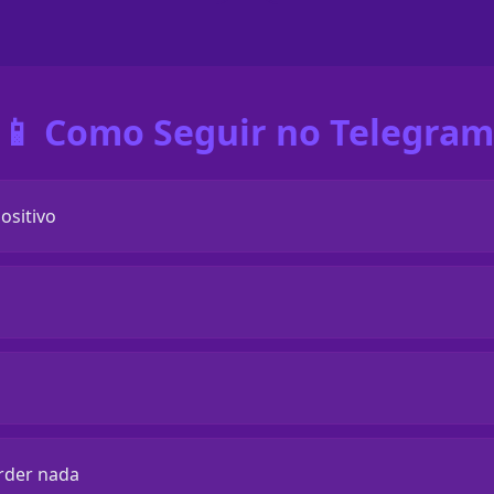
📱 Como Seguir no Telegram
ositivo
erder nada