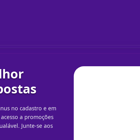
lhor
postas
nus no cadastro e em
 acesso a promoções
ualável. Junte-se aos