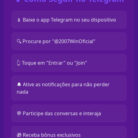
📱 Baixe o app Telegram no seu dispositivo
🔍 Procure por "@2007WinOficial"
👆 Toque em "Entrar" ou "Join"
🔔 Ative as notificações para não perder
nada
💬 Participe das conversas e interaja
🎁 Receba bônus exclusivos