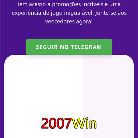
tem acesso a promoções incríveis e uma
experiência de jogo inigualável. Junte-se aos
vencedores agora!
SEGUIR NO TELEGRAM