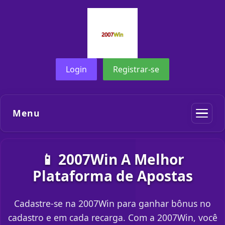
Login
Registrar-se
Menu
📱 2007Win A Melhor
Plataforma de Apostas
Cadastre-se na 2007Win para ganhar bônus no
cadastro e em cada recarga. Com a 2007Win, você