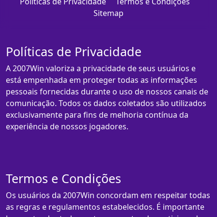
Políticas de Privacidade
Termos e Condições
Sitemap
Políticas de Privacidade
A 2007Win valoriza a privacidade de seus usuários e
está empenhada em proteger todas as informações
pessoais fornecidas durante o uso de nossos canais de
comunicação. Todos os dados coletados são utilizados
exclusivamente para fins de melhoria contínua da
experiência de nossos jogadores.
Termos e Condições
Os usuários da 2007Win concordam em respeitar todas
as regras e regulamentos estabelecidos. É importante