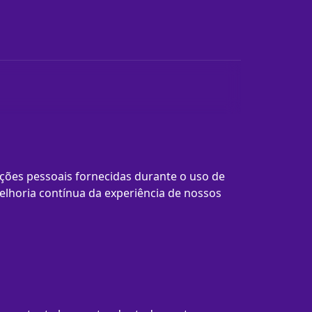
ções pessoais fornecidas durante o uso de
elhoria contínua da experiência de nossos