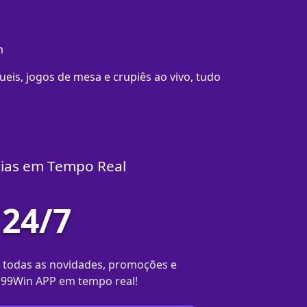
m
eis, jogos de mesa e crupiês ao vivo, tudo
cias em Tempo Real
24/7
e todas as novidades, promoções e
199Win APP em tempo real!