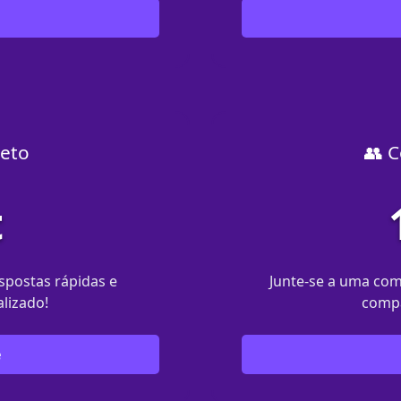
reto
👥 
t
espostas rápidas e
Junte-se a uma com
lizado!
compa
e