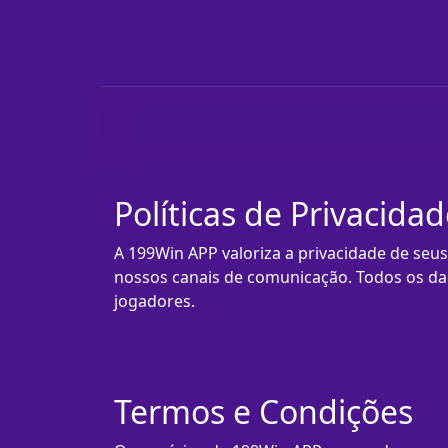
Políticas de Privacida
A 199Win APP valoriza a privacidade de seu
nossos canais de comunicação. Todos os dad
jogadores.
Termos e Condições