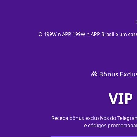
O 199Win APP 199Win APP Brasil é um cassi
🎁 Bônus Exclu
VIP
Receba bônus exclusivos do Telegra
e códigos promocionai