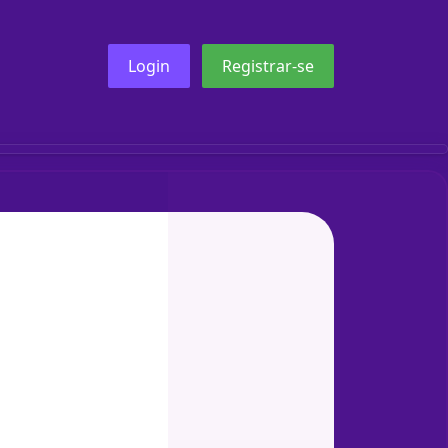
Login
Registrar-se