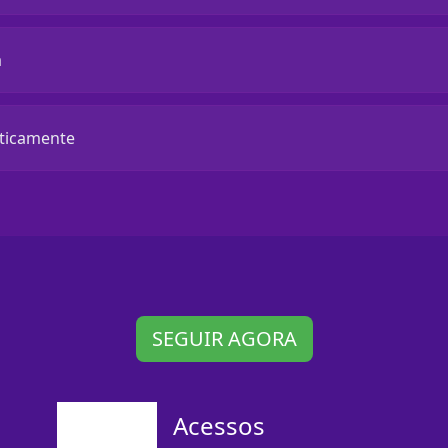
a
aticamente
SEGUIR AGORA
Acessos