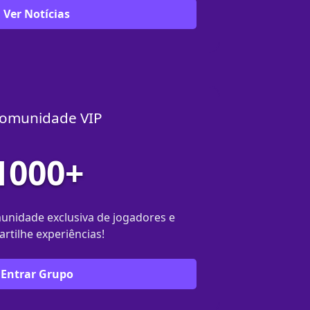
Ver Notícias
Comunidade VIP
1000+
unidade exclusiva de jogadores e
rtilhe experiências!
Entrar Grupo